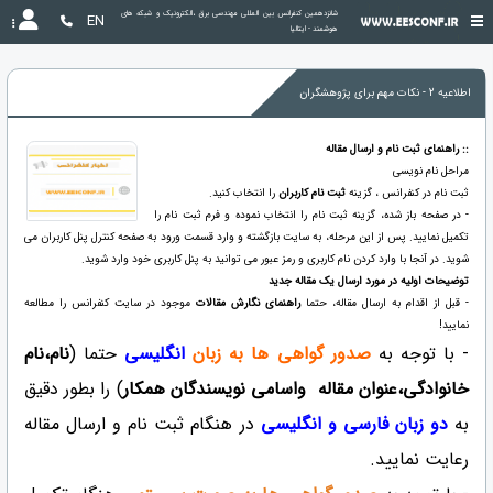
شانزدهمین کنفرانس بین المللی مهندسی برق ،الکترونیک و شبکه های 
EN
هوشمند - ایتالیا
اطلاعیه 2 - نکات مهم برای پژوهشگران
:: راهنمای ثبت نام و ارسال مقاله
مراحل نام نویسی
ثبت نام در کنفرانس ، گزینه
ثبت نام کاربران
را انتخاب کنید.
- در صفحه باز شده، گزینه ثبت نام را انتخاب نموده و فرم ثبت نام را
تکمیل نمایید. پس از این مرحله، به سایت بازگشته و وارد قسمت ورود به صفحه کنترل پنل کاربران می
شوید. در آنجا با وارد کردن نام کاربری و رمز عبور می توانید به پنل کاربری خود وارد شوید.
توضیحات اولیه در مورد ارسال یک مقاله جدید
- قبل از اقدام به ارسال مقاله، حتما
راهنمای نگارش مقالات
موجود در سایت کنفرانس را مطالعه
نمایید!
- با توجه به
صدور گواهی ها به زبان
انگلیسی
حتما (
نام،نام
خانوادگی،عنوان مقاله واسامی نویسندگان همکار
) را بطور دقیق
به
دو زبان فارسی و انگلیسی
در هنگام ثبت نام و ارسال مقاله
رعایت نمایید.