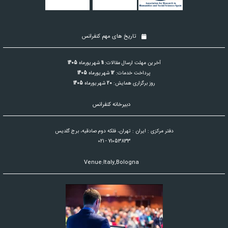
تاریخ های مهم کنفرانس
آخرین مهلت ارسال مقالات:
11
شهریورماه
1405
پرداخت خدمات:
12
شهریورماه
1405
روز برگزاری همایش:
20
شهریورماه
1405
دبیرخانه کنفرانس
دفتر مرکزی : ایران : تهران، فلکه دوم صادقیه، برج گلدیس
021 - 71053833
Venue:Italy,Bologna