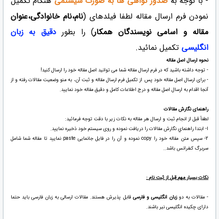
- با توجه به
صدور گواهی ها به صورت سیستمی
هنگام تکمیل
نمودن فرم ارسال مقاله لطفا فیلدهای (
نام،نام خانوادگی،عنوان
مقاله و اسامی نویسندگان همکار
) را بطور
دقیق به زبان
انگلیسی
تکمیل نمائید.
نحوه ارسال اصل مقاله
- توجه داشته باشید که در فرم ارسال مقاله شما می توانید اصل مقاله خود را ارسال کنید!
- برای ارسال اصل مقاله خود پس از تکمیل فرم ارسال مقاله و ثبت آن، به منو وضعیت مقالات رفته و از
آنجا اقدام به ارسال اصل مقاله و درج اطلاعات کامل و دقیق مقاله خود نمایید.
راهنمای نگارش مقالات
لطفاً قبل از انجام ثبت و ارسال هر مقاله به نکات زیر با دقت توجه فرمائید:
ا- ابتدا راهنماي نگارش مقالات را دریافت نموده و روی سیستم خود ذخیره نمایید.
2- سپس متن مقاله خود را copy نموده و آن را در فایل جانمایی paste نمایید تا مقاله شما شامل
سربرگ کنفرانس باشد..
نکات بسیار مهم قبل از ثبت نام :
- مقالات به دو
زبان انگلیسی و فارسی
قابل پذیرش هستند. مقالات ارسالی به زبان فارسی باید حتما
دارای چکیده انگلیسی نیر باشند.