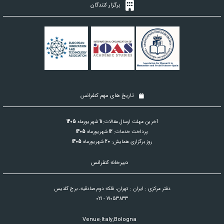
برگزار کنندگان
تاریخ های مهم کنفرانس
آخرین مهلت ارسال مقالات:
11
شهریورماه
1405
پرداخت خدمات:
12
شهریورماه
1405
روز برگزاری همایش:
20
شهریورماه
1405
دبیرخانه کنفرانس
دفتر مرکزی : ایران : تهران، فلکه دوم صادقیه، برج گلدیس
021 - 71053833
Venue:Italy,Bologna