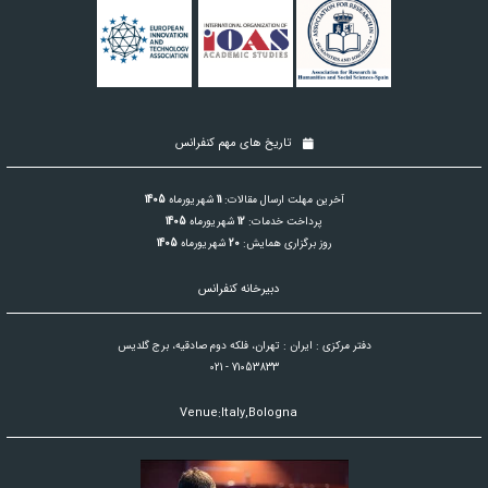
تاریخ های مهم کنفرانس
آخرین مهلت ارسال مقالات:
11
شهریورماه
1405
پرداخت خدمات:
12
شهریورماه
1405
روز برگزاری همایش:
20
شهریورماه
1405
دبیرخانه کنفرانس
دفتر مرکزی : ایران : تهران، فلکه دوم صادقیه، برج گلدیس
021 - 71053833
Venue:Italy,Bologna