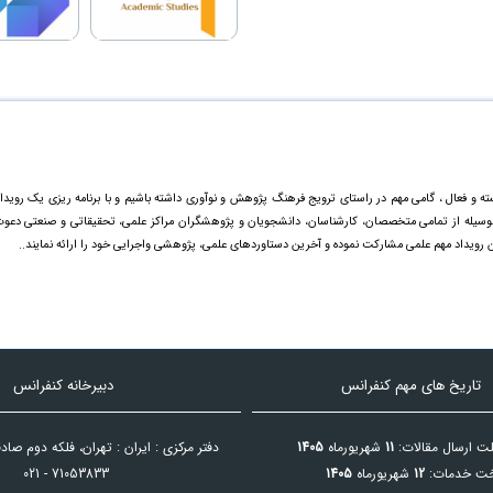
ته و فعال ، گامی مهم در راستای ترویج فرهنگ پژوهش و نوآوری داشته باشیم و با برنامه ریزی یک رویدا
ینوسیله از تمامی متخصصان، کارشناسان، دانشجویان و پژوهشگران مراکز علمی، تحقیقاتی و صنعتی دعو
ن رویداد مهم علمی مشارکت نموده و آخرین دستاورد‌های علمی، پژوهشی واجرایی خود را ارائه نمایند..
تاریخ های مهم کنفرانس
دبیرخانه کنفرانس
ت ارسال مقالات:
11
شهریورماه
1405
دفتر مرکزی : ایران : تهران، فلکه دوم صا
خت خدمات:
12
شهریورماه
1405
021 - 71053833