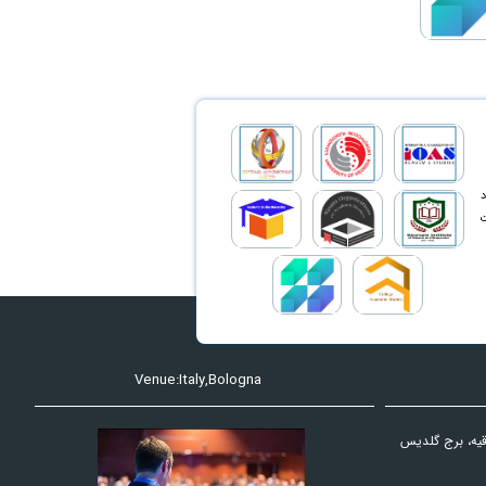
د
ت
Venue:Italy,Bologna
دقیه، برج گلدیس